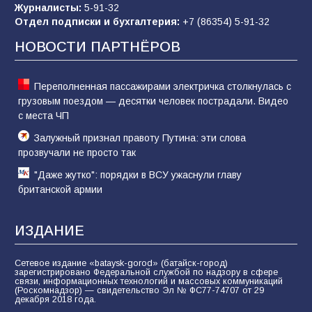
Журналисты:
5-91-32
Отдел подписки и бухгалтерия:
+7 (86354) 5-91-32
Командовал боем до последнего: герой
Евгений Остапенко
НОВОСТИ ПАРТНЁРОВ
61
05.08.2026
Переполненная пассажирами электричка столкнулась с
грузовым поездом — десятки человек пострадали. Видео
с места ЧП
Залужный признал правоту Путина: эти слова
прозвучали не просто так
"Даже жутко": порядки в ВСУ ужаснули главу
британской армии
ИЗДАНИЕ
Сетевое издание «bataysk-gorod» (батайск-город)
зарегистрировано Федеральной службой по надзору в сфере
связи, информационных технологий и массовых коммуникаций
(Роскомнадзор) — свидетельство Эл № ФС77-74707 от 29
декабря 2018 года.