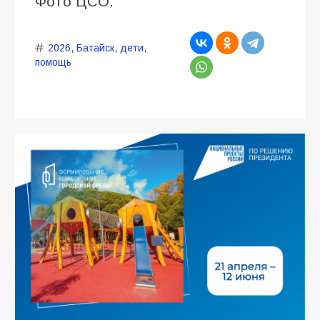
Фото ЦСО.
2026
,
Батайск
,
дети
,
помощь