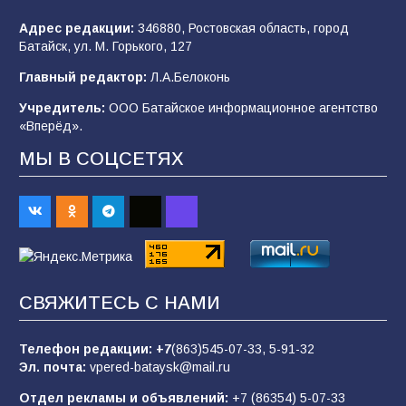
Адрес редакции:
346880, Ростовская область, город
Батайск, ул. М. Горького, 127
В детском саду № 35 дети освоили
Главный редактор:
Л.А.Белоконь
строительные профессии в ходе
спортивного праздника
Учредитель:
ООО Батайское информационное агентство
«Вперёд».
90
07.08.2026
МЫ В СОЦСЕТЯХ
«Слухами Москву не возьмёшь»: почему
заявления Киева о мобилизации — это
отчаяние, а не разведка
83
02.08.2026
СВЯЖИТЕСЬ С НАМИ
Батайчане вышли в финал Всероссийского
конкурса «Большая перемена»
Телефон редакции:
+7
(863)545-07-33,
5-91-32
Эл. почта:
vpered-bataysk@mail.ru
62
04.08.2026
Отдел рекламы и объявлений:
+7 (86354) 5-07-33