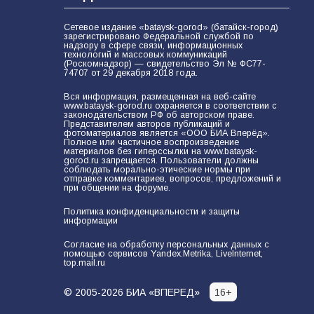
Сетевое издание «bataysk-gorod» (батайск-город)
зарегистрировано Федеральной службой по
надзору в сфере связи, информационных
технологий и массовых коммуникаций
(Роскомнадзор) — свидетельство Эл № ФС77-
74707 от 29 декабря 2018 года.
Вся информация, размещенная на веб-сайте
www.bataysk-gorod.ru охраняется в соответствии с
законодательством РФ об авторском праве.
Представителем авторов публикаций и
фотоматериалов является «ООО БИА Вперёд».
Полное или частичное воспроизведение
материалов без гиперссылки на www.bataysk-
gorod.ru запрещается. Пользователи должны
соблюдать морально-этические нормы при
отправке комментариев, вопросов, предложений и
при общении на форуме.
Политика конфиденциальности и защиты
информации
Согласие на обработку персональных данных с
помощью сервисов Yandex.Metrika, LiveInternet,
top.mail.ru
© 2005-2026 БИА «ВПЕРЕД»
16+