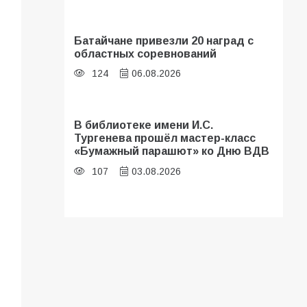
Батайчане привезли 20 наград с
областных соревнований
124
06.08.2026
В библиотеке имени И.С.
Тургенева прошёл мастер-класс
«Бумажный парашют» ко Дню ВДВ
107
03.08.2026
В Батайске оценили готовность
школ к сентябрю
106
31.07.2026