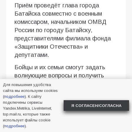
Приём проведёт глава города
Батайска совместно с военным
комиссаром, начальником ОМВД
России по городу Батайску,
представителями филиала фонда
«Защитники Отечества» и
депутатами.
Бойцы и их семьи смогут задать
волнующие вопросы и получить
необходимую помощь.
Для повышения удобства
сайта мы используем cookies
Предварительная запись
(
подробнее
). К сайту
подключены сервисы
обязательна.
Я СОГЛАСЕН/СОГЛАСНА
Yandex.Metrika, LiveInternet,
top.mail.ru, которые также
Запись ведётся до 13 августа, в
использует файлы cookie
будние дни, по номеру телефона +7
(
подробнее
).