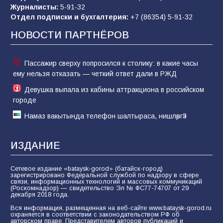
«Слухами Москву не возьмёшь»: почему
Журналисты:
5-91-32
заявления Киева о мобилизации — это
Отдел подписки и бухгалтерия:
+7 (86354) 5-91-32
отчаяние, а не разведка
НОВОСТИ ПАРТНЁРОВ
81
02.08.2026
Пассажир сверху попросился к столику: в какие часы
ему нельзя отказать — четкий ответ дали в РЖД
Девушка выпала из кабины аттракциона в российском
городе
Намаз вакытында телефон шалтыраса, нишләргә?
ИЗДАНИЕ
Сетевое издание «bataysk-gorod» (батайск-город)
зарегистрировано Федеральной службой по надзору в сфере
связи, информационных технологий и массовых коммуникаций
(Роскомнадзор) — свидетельство Эл № ФС77-74707 от 29
декабря 2018 года.
Вся информация, размещенная на веб-сайте www.bataysk-gorod.ru
охраняется в соответствии с законодательством РФ об
авторском праве. Представителем авторов публикаций и