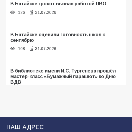
В Батайске грохот вызван работой ПВО
126
31.07.2026
В Батайске оценили готовность школ к
сентябрю
108
31.07.2026
В библиотеке имени И.С. Тургенева прошёл
мастер-класс «Бумажный парашют» ко Дню
ВДВ
107
03.08.2026
Батайские школьники стали частью
образовательного кластера
НАШ АДРЕС
106
05.08.2026