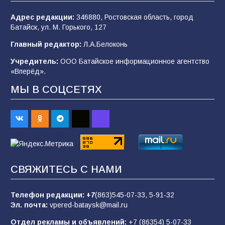
Адрес редакции:
346880, Ростовская область, город
Батайск, ул. М. Горького, 127
«Мобилизация или набор?» Что на самом
деле происходит в армии России в августе
Главный редактор:
Л.А.Белоконь
2026 года
Учредитель:
ООО Батайское информационное агентство
101
03.08.2026
«Вперёд».
МЫ В СОЦСЕТЯХ
В Батайске продолжаются дорожные работы
98
04.08.2026
«Пургу нести — не поля переходить»: почему
заявления о мобилизации — это
СВЯЖИТЕСЬ С НАМИ
пропагандистский вброс
85
01.08.2026
Телефон редакции:
+7
(863)545-07-33,
5-91-32
Эл. почта:
vpered-bataysk@mail.ru
Отдел рекламы и объявлений:
+7 (86354) 5-07-33