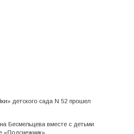
йки» детского сада N 52 прошел
на Бесмельцева вместе с детьми
е «Подснежник».