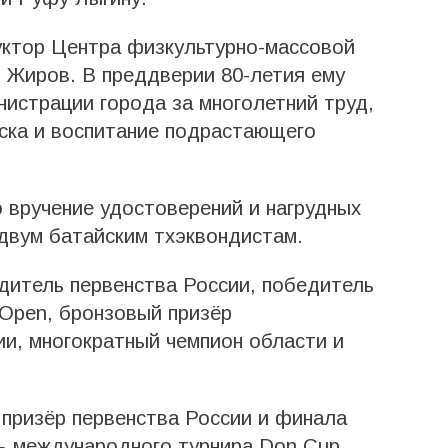
уктор Центра физкультурно-массовой
 Жиров. В преддверии 80-летия ему
истрации города за многолетний труд,
ска и воспитание подрастающего
 вручение удостоверений и нагрудных
двум батайским тхэквондистам.
дитель первенства России, победитель
Open, бронзовый призёр
и, многократный чемпион области и
призёр первенства России и финала
ь международного турнира Don Cup,