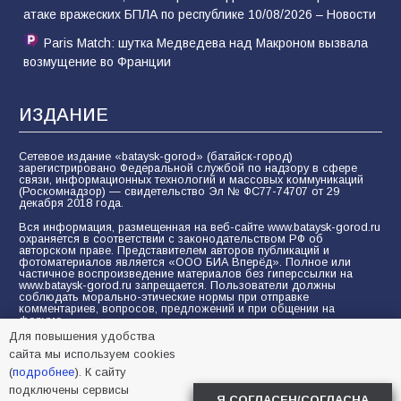
атаке вражеских БПЛА по республике 10/08/2026 – Новости
Paris Match: шутка Медведева над Макроном вызвала
возмущение во Франции
ИЗДАНИЕ
Сетевое издание «bataysk-gorod» (батайск-город)
зарегистрировано Федеральной службой по надзору в сфере
связи, информационных технологий и массовых коммуникаций
(Роскомнадзор) — свидетельство Эл № ФС77-74707 от 29
декабря 2018 года.
Вся информация, размещенная на веб-сайте www.bataysk-gorod.ru
охраняется в соответствии с законодательством РФ об
авторском праве. Представителем авторов публикаций и
фотоматериалов является «ООО БИА Вперёд». Полное или
частичное воспроизведение материалов без гиперссылки на
www.bataysk-gorod.ru запрещается. Пользователи должны
соблюдать морально-этические нормы при отправке
комментариев, вопросов, предложений и при общении на
форуме.
Для повышения удобства
Политика конфиденциальности и защиты информации
сайта мы используем cookies
Согласие на обработку персональных данных с помощью
(
подробнее
). К сайту
сервисов Yandex.Metrika, LiveInternet, top.mail.ru
подключены сервисы
Я СОГЛАСЕН/СОГЛАСНА