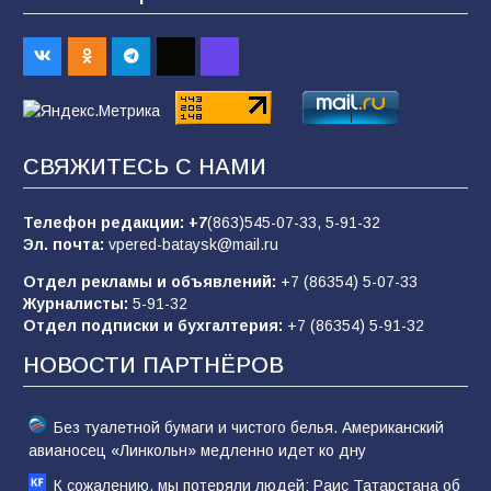
70
07.08.2026
Командовал боем до последнего: герой
Евгений Остапенко
68
05.08.2026
СВЯЖИТЕСЬ С НАМИ
Телефон редакции:
+7
(863)545-07-33,
5-91-32
В библиотеке имени М.Ю. Лермонтова
Эл. почта:
vpered-bataysk@mail.ru
состоялось литературно-творческое
мероприятие для юных читателей «Читаем
Отдел рекламы и объявлений:
+7 (86354) 5-07-33
сказку, рисуем в красках»
65
07.08.2026
Журналисты:
5-91-32
Отдел подписки и бухгалтерия:
+7 (86354) 5-91-32
НОВОСТИ ПАРТНЁРОВ
Без туалетной бумаги и чистого белья. Американский
авианосец «Линкольн» медленно идет ко дну
К сожалению, мы потеряли людей: Раис Татарстана об