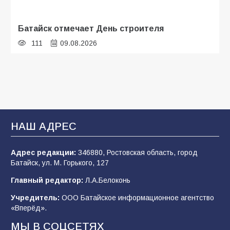
Батайск отмечает День строителя
111
09.08.2026
В детском саду № 35 дети освоили
строительные профессии в ходе
спортивного праздника
93
07.08.2026
НАШ АДРЕС
Адрес редакции:
346880, Ростовская область, город
Батайским спортсменам вручили награды
Батайск, ул. М. Горького, 127
78
08.08.2026
Главный редактор:
Л.А.Белоконь
Учредитель:
ООО Батайское информационное агентство
«Вперёд».
«Слухи — не указ»: почему разговоры о
мобилизации не имеют под собой оснований
МЫ В СОЦСЕТЯХ