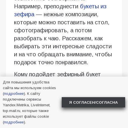
Например, преподнести
букеты из
зефира
— нежные композиции,
которые можно поставить на стол,
сфотографировать, а потом
разобрать к чаю. Расскажем, как
выбирать эти интересные сладости
и на что обращать внимание, чтобы
подарок точно понравился.
Кому подойдет зефирный букет
Для повышения удобства
Тем, кто любит мягкие десерты
сайта мы используем cookies
(
подробнее
). К сайту
Зефирный букет хорошо
подключены сервисы
Я СОГЛАСЕН/СОГЛАСНА
Yandex.Metrika, LiveInternet,
воспринимается людьми, которые
top.mail.ru, которые также
выбирают легкие сладости вместо
использует файлы cookie
плотных тортов с кремом. В
(
подробнее
).