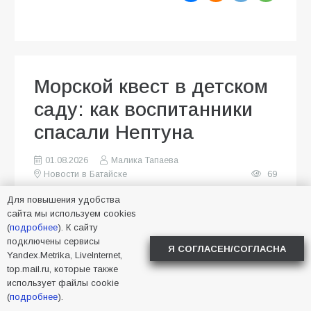
Морской квест в детском
саду: как воспитанники
спасали Нептуна
01.08.2026
Малика Тапаева
Новости в Батайске
69
Для повышения удобства
сайта мы используем cookies
(
подробнее
). К сайту
подключены сервисы
Я СОГЛАСЕН/СОГЛАСНА
Yandex.Metrika, LiveInternet,
top.mail.ru, которые также
использует файлы cookie
(
подробнее
).