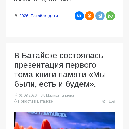
2026
,
Батайск
,
дети
В Батайске состоялась
презентация первого
тома книги памяти «Мы
были, есть и будем».
01.08.2026
Малика Тапаева
Новости в Батайске
159