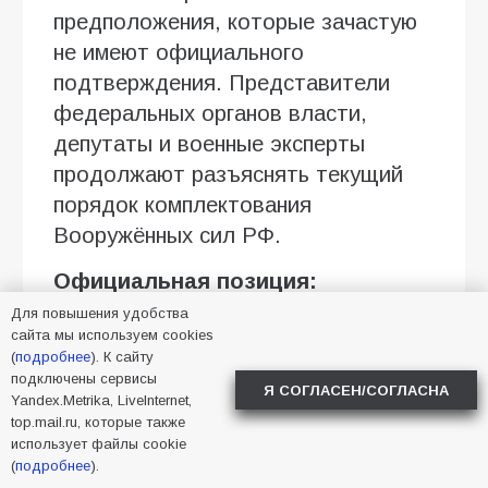
предположения, которые зачастую
не имеют официального
подтверждения. Представители
федеральных органов власти,
депутаты и военные эксперты
продолжают разъяснять текущий
порядок комплектования
Вооружённых сил РФ.
Официальная позиция:
мобилизация не планируется
Для повышения удобства
сайта мы используем cookies
В конце июля заместитель
(
подробнее
). К сайту
подключены сервисы
председателя Совета Безопасности
Я СОГЛАСЕН/СОГЛАСНА
Yandex.Metrika, LiveInternet,
РФ Дмитрий Медведев вновь
top.mail.ru, которые также
использует файлы cookie
подчеркнул: в настоящее время
(
подробнее
).
необходимость объявлять новую