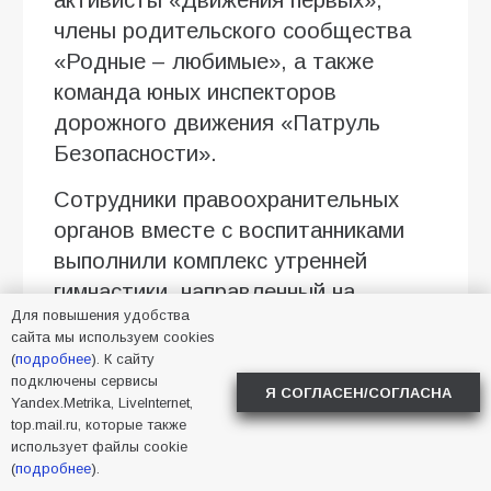
активисты «Движения первых»,
члены родительского сообщества
«Родные – любимые», а также
команда юных инспекторов
дорожного движения «Патруль
Безопасности».
Сотрудники правоохранительных
органов вместе с воспитанниками
выполнили комплекс утренней
гимнастики, направленный на
Для повышения удобства
укрепление здоровья и развитие
сайта мы используем cookies
физической активности. В рамках
(
подробнее
). К сайту
мероприятия был организован
подключены сервисы
Я СОГЛАСЕН/СОГЛАСНА
Yandex.Metrika, LiveInternet,
тематический флешмоб,
top.mail.ru, которые также
приуроченный ко Дню рождения
использует файлы cookie
(
подробнее
).
светофора. В игровой форме дети