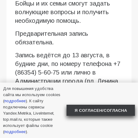
Бойцы и их семьи смогут задать
волнующие вопросы и получить
необходимую помощь.
Предварительная запись
обязательна.
Запись ведётся до 13 августа, в
будние дни, по номеру телефона +7
(86354) 5-60-75 или лично в
Администрации города (пл. Ленина,
Для повышения удобства
3)
сайта мы используем cookies
(
подробнее
). К сайту
После завершения приёма на
подключены сервисы
площадке ГКДЦ продолжится
Я СОГЛАСЕН/СОГЛАСНА
Yandex.Metrika, LiveInternet,
праздничная программа. С 14:30
top.mail.ru, которые также
использует файлы cookie
будут проводиться тематические
(
подробнее
).
мастер-классы для детей и