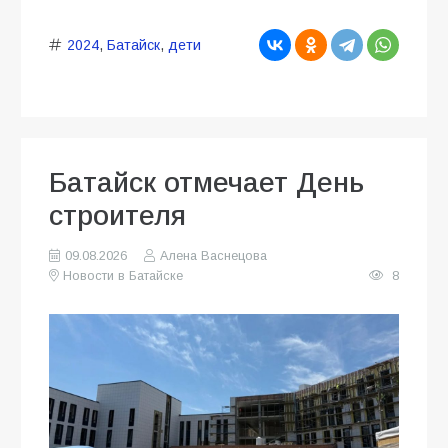
2024
,
Батайск
,
дети
Батайск отмечает День
строителя
09.08.2026
Алена Васнецова
Новости в Батайске
8