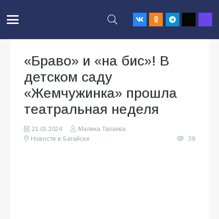
«Браво» и «на бис»! В
детском саду
«Жемчужинка» прошла
театральная неделя
21.01.2024
Малика Тапаева
Новости в Батайске
39