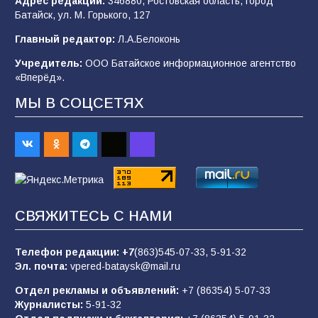
Адрес редакции:
346880, Ростовская область, город
Батайск, ул. М. Горького, 127
В детском саду № 35 дети освоили
Главный редактор:
Л.А.Белоконь
строительные профессии в ходе
спортивного праздника
Учредитель:
ООО Батайское информационное агентство
«Вперёд».
91
07.08.2026
МЫ В СОЦСЕТЯХ
Батайским спортсменам вручили награды
68
08.08.2026
Батайчане вышли в финал Всероссийского
СВЯЖИТЕСЬ С НАМИ
конкурса «Большая перемена»
62
04.08.2026
Телефон редакции:
+7
(863)545-07-33,
5-91-32
Эл. почта:
vpered-bataysk@mail.ru
Отдел рекламы и объявлений:
+7 (86354) 5-07-33
Командовал боем до последнего: герой
Журналисты:
5-91-32
Евгений Остапенко