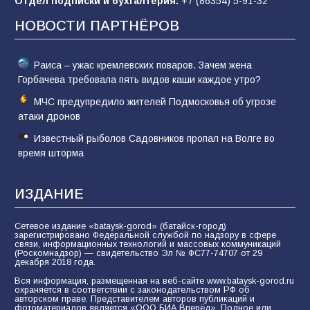
Отдел подписки и бухгалтерия:
+7 (86354) 5-91-32
62
05.08.2026
НОВОСТИ ПАРТНЁРОВ
Раиса – ужас кремлевских поваров. Зачем жена
Горбачева требовала пять видов каши каждое утро?
МЧС предупредило жителей Подмосковья об угрозе
атаки дронов
Известный рыболов Садовников пропал на Волге во
время шторма
ИЗДАНИЕ
Сетевое издание «bataysk-gorod» (батайск-город)
зарегистрировано Федеральной службой по надзору в сфере
связи, информационных технологий и массовых коммуникаций
(Роскомнадзор) — свидетельство Эл № ФС77-74707 от 29
декабря 2018 года.
Вся информация, размещенная на веб-сайте www.bataysk-gorod.ru
охраняется в соответствии с законодательством РФ об
авторском праве. Представителем авторов публикаций и
фотоматериалов является «ООО БИА Вперёд». Полное или