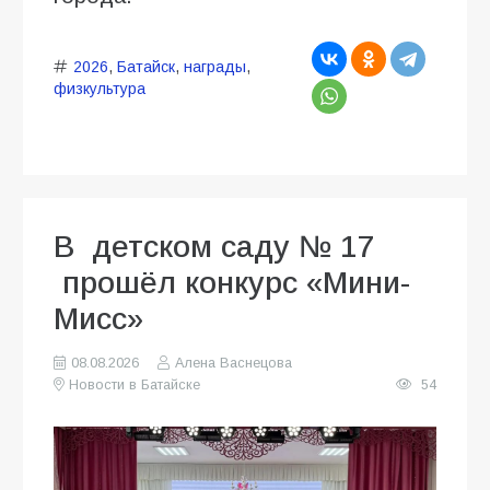
2026
,
Батайск
,
награды
,
физкультура
В детском саду № 17
прошёл конкурс «Мини-
Мисс»
08.08.2026
Алена Васнецова
Новости в Батайске
54