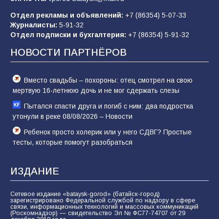
Отдел рекламы и объявлений:
+7 (86354) 5-07-33
Журналисты:
5-91-32
Батайским спортсменам вручили награды
Отдел подписки и бухгалтерия:
+7 (86354) 5-91-32
59
08.08.2026
НОВОСТИ ПАРТНЁРОВ
Вместо свадьбы – похороны: отец смотрел на свою
мертвую 16-летнюю дочь и не мог сдержать слезы
Пытался спасти друга и погиб с ним: два подростка
утонули в реке 08/08/2026 – Новости
Ребенок просто холерик или у него СДВГ? Простые
тесты, которые помогут разобраться
ИЗДАНИЕ
Сетевое издание «bataysk-gorod» (батайск-город)
зарегистрировано Федеральной службой по надзору в сфере
связи, информационных технологий и массовых коммуникаций
(Роскомнадзор) — свидетельство Эл № ФС77-74707 от 29