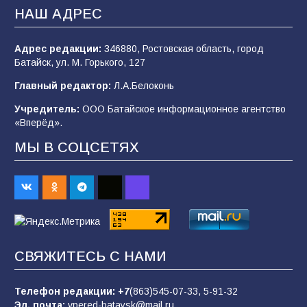
В Батайске продолжаются дорожные работы
НАШ АДРЕС
107
04.08.2026
Адрес редакции:
346880, Ростовская область, город
Батайск, ул. М. Горького, 127
В детском саду № 35 дети освоили
Главный редактор:
Л.А.Белоконь
строительные профессии в ходе
спортивного праздника
Учредитель:
ООО Батайское информационное агентство
«Вперёд».
90
07.08.2026
МЫ В СОЦСЕТЯХ
Командовал боем до последнего: герой
Евгений Остапенко
62
05.08.2026
СВЯЖИТЕСЬ С НАМИ
Батайчане вышли в финал Всероссийского
конкурса «Большая перемена»
Телефон редакции:
+7
(863)545-07-33,
5-91-32
62
04.08.2026
Эл. почта:
vpered-bataysk@mail.ru