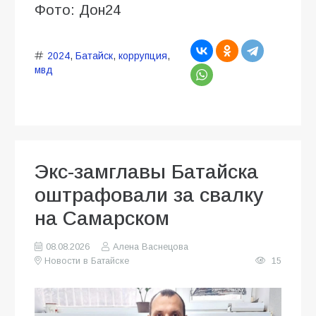
Фото: Дон24
2024
,
Батайск
,
коррупция
,
мвд
Экс-замглавы Батайска
оштрафовали за свалку
на Самарском
08.08.2026
Алена Васнецова
Новости в Батайске
15