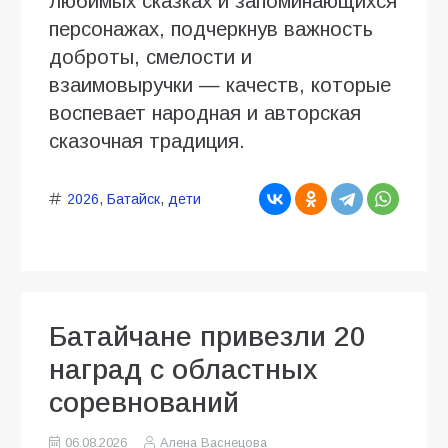
любимых сказках и запоминающихся
персонажах, подчеркнув важность
доброты, смелости и
взаимовыручки — качеств, которые
воспевает народная и авторская
сказочная традиция.
2026
,
Батайск
,
дети
Батайчане привезли 20
наград с областных
соревнований
06.08.2026
Алена Васнецова