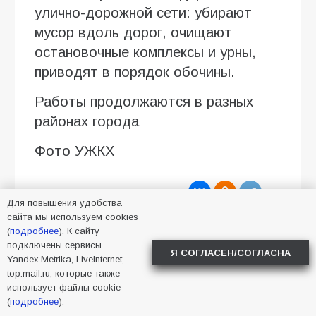
улично-дорожной сети: убирают
мусор вдоль дорог, очищают
остановочные комплексы и урны,
приводят в порядок обочины.
Работы продолжаются в разных
районах города
Фото УЖКХ
2026
,
Батайск
,
уборка
,
Для повышения удобства
улицы
сайта мы используем cookies
(
подробнее
). К сайту
подключены сервисы
Я СОГЛАСЕН/СОГЛАСНА
Yandex.Metrika, LiveInternet,
top.mail.ru, которые также
использует файлы cookie
(
подробнее
).
Учитель из Батайска