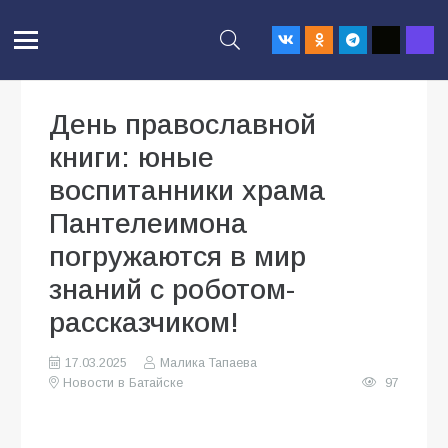
День православной
книги: юные
воспитанники храма
Пантелеимона
погружаются в мир
знаний с роботом-
рассказчиком!
17.03.2025
Малика Тапаева
Новости в Батайске
97