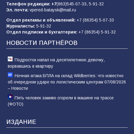
Телефон редакции:
+7
(863)545-07-33,
5-91-32
85
06.08.2026
Эл. почта:
vpered-bataysk@mail.ru
Отдел рекламы и объявлений:
+7 (86354) 5-07-33
Журналисты:
5-91-32
«Слухами Москву не возьмёшь»: почему
Отдел подписки и бухгалтерия:
+7 (86354) 5-91-32
заявления Киева о мобилизации — это
отчаяние, а не разведка
НОВОСТИ ПАРТНЁРОВ
81
02.08.2026
Подросток напал на десятилетнюю девочку,
ворвавшись в квартиру
Ночная атака БПЛА на склад Wildberries: что известно
об очередном ударе по логистическим центрам 07/08/2026
– Новости
Пять человек заживо сгорели в машине на трассе
(ФОТО)
ИЗДАНИЕ