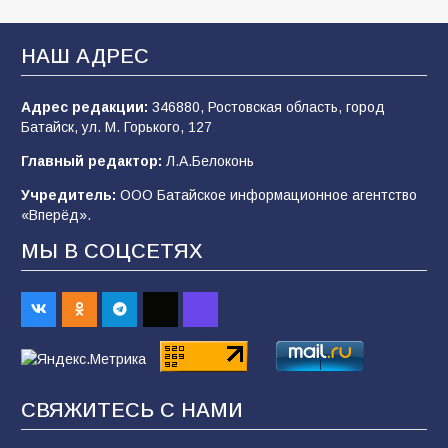
«Мобилизация или набор?» Что на самом
деле происходит в армии России в августе
НАШ АДРЕС
2026 года
102
03.08.2026
Адрес редакции:
346880, Ростовская область, город
Батайск, ул. М. Горького, 127
Главный редактор:
Л.А.Белоконь
В Батайске продолжаются дорожные работы
Учредитель:
ООО Батайское информационное агентство
98
04.08.2026
«Вперёд».
МЫ В СОЦСЕТЯХ
«Пургу нести — не поля переходить»: почему
заявления о мобилизации — это
пропагандистский вброс
85
01.08.2026
СВЯЖИТЕСЬ С НАМИ
Будет ли мобилизация в России в 2026 году
после выборов: в Госдуме дали ответ