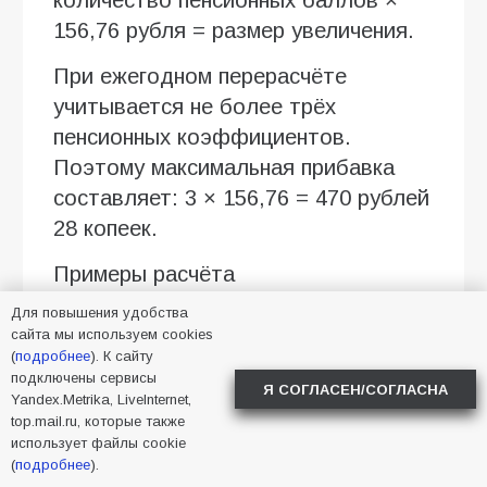
156,76 рубля = размер увеличения.
При ежегодном перерасчёте
учитывается не более трёх
пенсионных коэффициентов.
Поэтому максимальная прибавка
составляет: 3 × 156,76 = 470 рублей
28 копеек.
Примеры расчёта
Для повышения удобства
При официальной зарплате около
сайта мы используем cookies
40 тысяч рублей в месяц
(
подробнее
). К сайту
начисляется примерно 1,5 балла.
подключены сервисы
Я СОГЛАСЕН/СОГЛАСНА
Yandex.Metrika, LiveInternet,
Прибавка составит: 1,5 × 156,76 =
top.mail.ru, которые также
235 рублей 14 копеек.
использует файлы cookie
(
подробнее
).
При зарплате около 69 тысяч