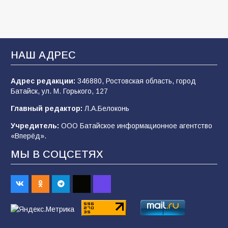
Батайские школьники стали частью
образовательного кластера
НАШ АДРЕС
106
05.08.2026
Адрес редакции:
346880, Ростовская область, город
Батайск, ул. М. Горького, 127
«Мобилизация или набор?» Что на самом
деле происходит в армии России в августе
Главный редактор:
Л.А.Белоконь
2026 года
Учредитель:
ООО Батайское информационное агентство
101
03.08.2026
«Вперёд».
МЫ В СОЦСЕТЯХ
В Батайске продолжаются дорожные работы
98
04.08.2026
«Пургу нести — не поля переходить»: почему