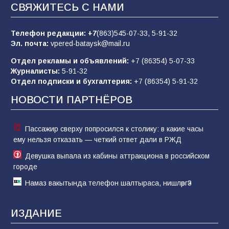
заявления о мобилизации — это
СВЯЖИТЕСЬ С НАМИ
пропагандистский вброс
85
01.08.2026
Телефон редакции:
+7
(863)545-07-33,
5-91-32
Эл. почта:
vpered-bataysk@mail.ru
Отдел рекламы и объявлений:
+7 (86354) 5-07-33
«Слухами Москву не возьмёшь»: почему
Журналисты:
5-91-32
заявления Киева о мобилизации — это
Отдел подписки и бухгалтерия:
+7 (86354) 5-91-32
отчаяние, а не разведка
НОВОСТИ ПАРТНЁРОВ
81
02.08.2026
Пассажир сверху попросился к столику: в какие часы
ему нельзя отказать — четкий ответ дали в РЖД
Девушка выпала из кабины аттракциона в российском
городе
Намаз вакытында телефон шалтыраса, нишләргә?
ИЗДАНИЕ