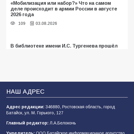
«Мобилизация или набор?» Что на самом
деле происходит в армии России в августе
2026 года
109
03.08.2026
В библиотеке имени И.С. Тургенева прошёл
мастер-класс «Бумажный парашют» ко Дню
ВДВ
109
03.08.2026
В Батайске продолжаются дорожные работы
НАШ АДРЕС
107
04.08.2026
Адрес редакции:
346880, Ростовская область, город
Батайск, ул. М. Горького, 127
В детском саду № 35 дети освоили
Главный редактор:
Л.А.Белоконь
строительные профессии в ходе
спортивного праздника
Учредитель:
ООО Батайское информационное агентство