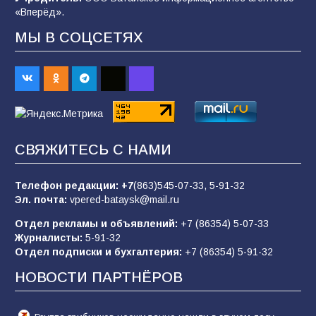
«Вперёд».
90
07.08.2026
МЫ В СОЦСЕТЯХ
Командовал боем до последнего: герой
Евгений Остапенко
62
05.08.2026
СВЯЖИТЕСЬ С НАМИ
Батайчане вышли в финал Всероссийского
конкурса «Большая перемена»
Телефон редакции:
+7
(863)545-07-33,
5-91-32
62
04.08.2026
Эл. почта:
vpered-bataysk@mail.ru
Отдел рекламы и объявлений:
+7 (86354) 5-07-33
Журналисты:
5-91-32
В детском саду № 17 прошёл конкурс «Мини-
Отдел подписки и бухгалтерия:
+7 (86354) 5-91-32
Мисс»
НОВОСТИ ПАРТНЁРОВ
53
08.08.2026