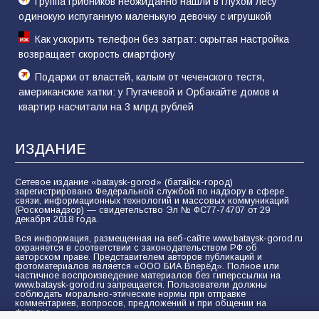
Группа грибников неожиданно нашли в глухом лесу
одинокую испуганную маленькую девочку с игрушкой
Как ускорить телефон без затрат: скрытая настройка
возвращает скорость смартфону
Подарки от властей, калым от чеченского тестя,
американские хатки: у Пугачевой и Орбакайте домов и
квартир насчитали на 3 млрд рублей
ИЗДАНИЕ
Сетевое издание «bataysk-gorod» (батайск-город)
зарегистрировано Федеральной службой по надзору в сфере
связи, информационных технологий и массовых коммуникаций
(Роскомнадзор) — свидетельство Эл № ФС77-74707 от 29
декабря 2018 года.
Вся информация, размещенная на веб-сайте www.bataysk-gorod.ru
охраняется в соответствии с законодательством РФ об
авторском праве. Представителем авторов публикаций и
фотоматериалов является «ООО БИА Вперёд». Полное или
частичное воспроизведение материалов без гиперссылки на
www.bataysk-gorod.ru запрещается. Пользователи должны
соблюдать морально-этические нормы при отправке
комментариев, вопросов, предложений и при общении на
форуме.