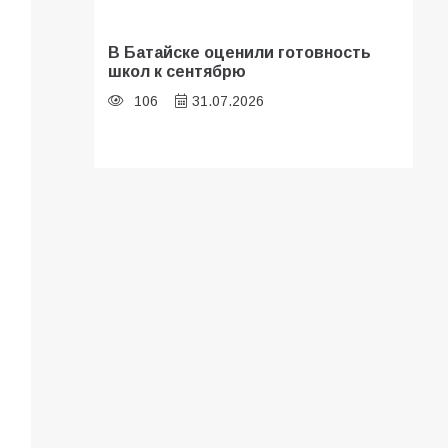
В Батайске оценили готовность
школ к сентябрю
106
31.07.2026
Батайские школьники стали
частью образовательного
кластера
105
05.08.2026
«Мобилизация или набор?» Что на
самом деле происходит в армии
России в августе 2026 года
101
03.08.2026