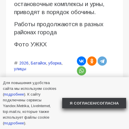
остановочные комплексы и урны,
приводят в порядок обочины.
Работы продолжаются в разных
районах города
Фото УЖКХ
2026
,
Батайск
,
уборка
,
улицы
Для повышения удобства
сайта мы используем cookies
(
подробнее
). К сайту
подключены сервисы
Я СОГЛАСЕН/СОГЛАСНА
Yandex.Metrika, LiveInternet,
Учитель из Батайска
top.mail.ru, которые также
использует файлы cookie
вернулся с форума
(
подробнее
).