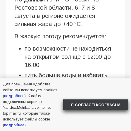
Ростовской области, 6, 7 и 8
августа в регионе ожидается
сильная жара до +40 °C.
В жаркую погоду рекомендуется:
по возможности не находиться
на открытом солнце с 12:00 до
16:00;
пить больше воды и избегать
обезвоживания;
Для повышения удобства
сайта мы используем cookies
носить лёгкую одежду и
(
подробнее
). К сайту
головной убор;
подключены сервисы
Я СОГЛАСЕН/СОГЛАСНА
Yandex.Metrika, LiveInternet,
отказаться от разведения
top.mail.ru, которые также
использует файлы cookie
костров и любого
(
подробнее
).
использования открытого огня;