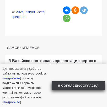
2026
,
август
,
лето
,
приметы
САМОЕ ЧИТАЕМОЕ
В Батайске состоялась презентация первого
тома книги памяти «Мы были, есть и будем».
Для повышения удобства
165
01.08.2026
сайта мы используем cookies
(
подробнее
). К сайту
подключены сервисы
Я СОГЛАСЕН/СОГЛАСНА
Yandex.Metrika, LiveInternet,
Батайчане привезли 20 наград с областных
top.mail.ru, которые также
соревнований
использует файлы cookie
163
06.08.2026
(
подробнее
).