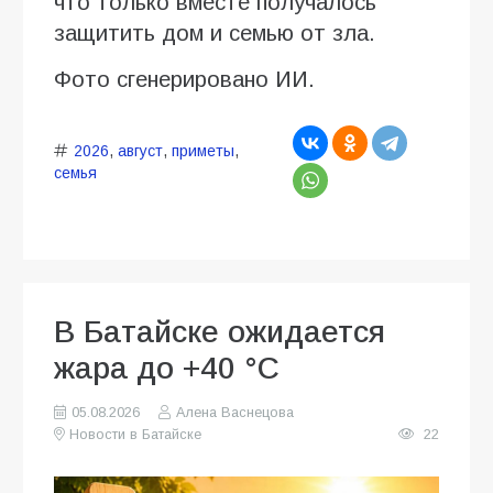
что только вместе получалось
защитить дом и семью от зла.
Фото сгенерировано ИИ.
2026
,
август
,
приметы
,
семья
В Батайске ожидается
жара до +40 °C
05.08.2026
Алена Васнецова
Новости в Батайске
22