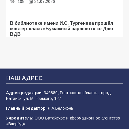
108
31.07.2026
В библиотеке имени И.С. Тургенева прошёл
мастер-класс «Бумажный парашют» ко Дню
ВДВ
107
03.08.2026
Батайские школьники стали частью
образовательного кластера
НАШ АДРЕС
106
05.08.2026
Адрес редакции:
346880, Ростовская область, город
Батайск, ул. М. Горького, 127
«Мобилизация или набор?» Что на самом
деле происходит в армии России в августе
Главный редактор:
Л.А.Белоконь
2026 года
Учредитель:
ООО Батайское информационное агентство
101
03.08.2026
«Вперёд».