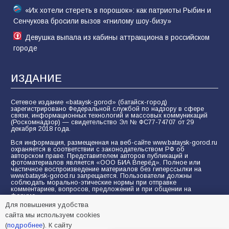
«Их хотели стереть в порошок»: как патриоты Рыбин и
Сенчукова бросили вызов «гнилому шоу-бизу»
Девушка выпала из кабины аттракциона в российском
городе
ИЗДАНИЕ
Сетевое издание «bataysk-gorod» (батайск-город)
зарегистрировано Федеральной службой по надзору в сфере
связи, информационных технологий и массовых коммуникаций
(Роскомнадзор) — свидетельство Эл № ФС77-74707 от 29
декабря 2018 года.
Вся информация, размещенная на веб-сайте www.bataysk-gorod.ru
охраняется в соответствии с законодательством РФ об
авторском праве. Представителем авторов публикаций и
фотоматериалов является «ООО БИА Вперёд». Полное или
частичное воспроизведение материалов без гиперссылки на
www.bataysk-gorod.ru запрещается. Пользователи должны
соблюдать морально-этические нормы при отправке
комментариев, вопросов, предложений и при общении на
форуме.
Для повышения удобства
Политика конфиденциальности и защиты информации
сайта мы используем cookies
Согласие на обработку персональных данных с помощью
(
подробнее
). К сайту