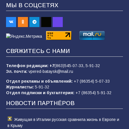
МЫ В СОЦСЕТЯХ
В Батайске продолжаются дорожные работы
98
04.08.2026
«Пургу нести — не поля переходить»: почему
заявления о мобилизации — это
СВЯЖИТЕСЬ С НАМИ
пропагандистский вброс
85
01.08.2026
Телефон редакции:
+7
(863)545-07-33,
5-91-32
Эл. почта:
vpered-bataysk@mail.ru
Отдел рекламы и объявлений:
+7 (86354) 5-07-33
«Слухами Москву не возьмёшь»: почему
Журналисты:
5-91-32
заявления Киева о мобилизации — это
Отдел подписки и бухгалтерия:
+7 (86354) 5-91-32
отчаяние, а не разведка
НОВОСТИ ПАРТНЁРОВ
81
02.08.2026
Живущая в Италии русская сравнила жизнь в Европе и
в Крыму