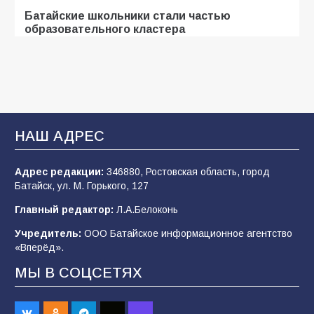
Батайские школьники стали частью
образовательного кластера
101
05.08.2026
«Мобилизация или набор?» Что на самом
деле происходит в армии России в августе
2026 года
НАШ АДРЕС
96
03.08.2026
Адрес редакции:
346880, Ростовская область, город
Батайск, ул. М. Горького, 127
В Батайске продолжаются дорожные работы
Главный редактор:
Л.А.Белоконь
96
04.08.2026
Учредитель:
ООО Батайское информационное агентство
«Вперёд».
МЫ В СОЦСЕТЯХ
«Пургу нести — не поля переходить»: почему
заявления о мобилизации — это
пропагандистский вброс