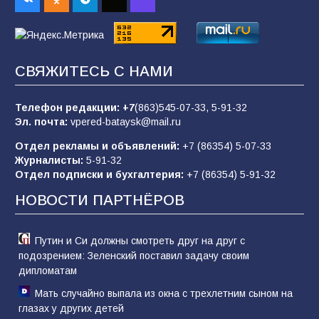
84
01.08.2026
«Слухами Москву не возьмёшь»: почему
СВЯЖИТЕСЬ С НАМИ
заявления Киева о мобилизации — это
отчаяние, а не разведка
Телефон редакции:
+7
(863)545-07-33,
5-91-32
80
02.08.2026
Эл. почта:
vpered-bataysk@mail.ru
Отдел рекламы и объявлений:
+7 (86354) 5-07-33
Журналисты:
5-91-32
В России ответили на заявления Зеленского о
Отдел подписки и бухгалтерия:
+7 (86354) 5-91-32
новой мобилизации
НОВОСТИ ПАРТНЁРОВ
74
31.07.2026
Путин и Си должны смотреть друг на друг с
подозрением: Зеленский поставил задачу своим
дипломатам
Мать случайно выпала из окна с трехлетним сыном на
глазах у других детей