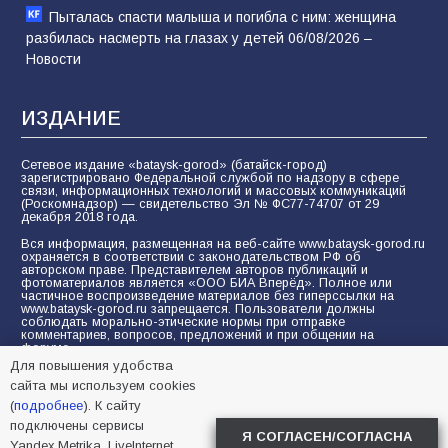
Пыталась спасти малыша и погибла с ним: женщина
разбилась насмерть на глазах у детей 06/08/2026 –
Новости
ИЗДАНИЕ
Сетевое издание «bataysk-gorod» (батайск-город)
зарегистрировано Федеральной службой по надзору в сфере
связи, информационных технологий и массовых коммуникаций
(Роскомнадзор) — свидетельство Эл № ФС77-74707 от 29
декабря 2018 года.
Вся информация, размещенная на веб-сайте www.bataysk-gorod.ru
охраняется в соответствии с законодательством РФ об
авторском праве. Представителем авторов публикаций и
фотоматериалов является «ООО БИА Вперёд». Полное или
частичное воспроизведение материалов без гиперссылки на
www.bataysk-gorod.ru запрещается. Пользователи должны
соблюдать морально-этические нормы при отправке
комментариев, вопросов, предложений и при общении на
форуме.
Для повышения удобства
Политика конфиденциальности и защиты информации
сайта мы используем cookies
Согласие на обработку персональных данных с помощью
(
подробнее
). К сайту
сервисов Yandex.Metrika, LiveInternet, top.mail.ru
подключены сервисы
Я СОГЛАСЕН/СОГЛАСНА
Yandex.Metrika, LiveInternet,