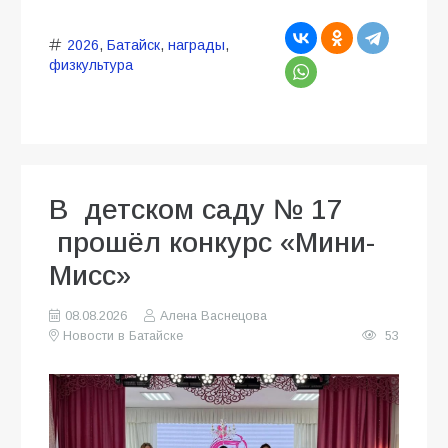
2026
,
Батайск
,
награды
,
физкультура
В детском саду № 17
прошёл конкурс «Мини-
Мисс»
08.08.2026
Алена Васнецова
Новости в Батайске
53