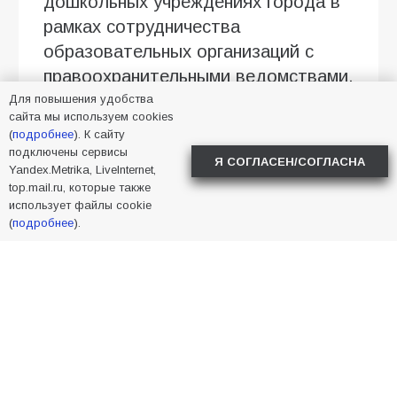
дошкольных учреждениях города в
рамках сотрудничества
образовательных организаций с
правоохранительными ведомствами.
Для повышения удобства
сайта мы используем cookies
2026
,
Батайск
,
дети
(
подробнее
). К сайту
подключены сервисы
Я СОГЛАСЕН/СОГЛАСНА
Yandex.Metrika, LiveInternet,
top.mail.ru, которые также
использует файлы cookie
(
подробнее
).
САМОЕ ЧИТАЕМОЕ
В Батайске состоялась презентация первого
тома книги памяти «Мы были, есть и будем».
165
01.08.2026
Батайчане привезли 20 наград с областных