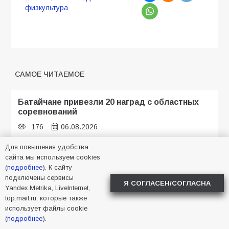
физкультура
САМОЕ ЧИТАЕМОЕ
Батайчане привезли 20 наград с областных
соревнований
176
06.08.2026
Для повышения удобства
сайта мы используем cookies
Батайские школьники стали частью
(
подробнее
). К сайту
образовательного кластера
подключены сервисы
Я СОГЛАСЕН/СОГЛАСНА
Yandex.Metrika, LiveInternet,
122
05.08.2026
top.mail.ru, которые также
использует файлы cookie
(
подробнее
).
Будет ли мобилизация в России в 2026 году