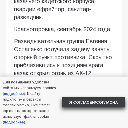
казачьего кадетского корпуса,
гвардии ефрейтор, санитар-
разведчик.
Красногоровка, сентябрь 2024 года.
Разведывательная группа Евгения
Остапенко получила задачу занять
опорный пункт противника. Скрытно
приблизившись к позициям врага,
казак открыл огонь из АК-12,
уничтожил шестерых боевиков,
Для повышения удобства
сайта мы используем cookies
после чего сопротивление
(
подробнее
). К сайту
противника было подавлено.
подключены сервисы
Я СОГЛАСЕН/СОГЛАСНА
Yandex.Metrika, LiveInternet,
На следующий день противник
top.mail.ru, которые также
попытался зайти в тыл российских
использует файлы cookie
(
подробнее
).
подразделений. Остапенко первым