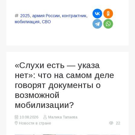
2025
,
армия России
,
контрактник
,
мобилиация
,
СВО
«Слухи есть — указа
нет»: что на самом деле
говорят документы о
возможной
мобилизации?
10.08.2026
Малика Тапаева
Новости в стране
22