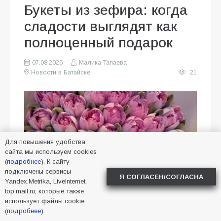
Букеты из зефира: когда
сладости выглядят как
полноценный подарок
07.08.2026
Малика Тапаева
Новости в Батайске
21
Для повышения удобства
сайта мы используем cookies
(
подробнее
). К сайту
подключены сервисы
Я СОГЛАСЕН/СОГЛАСНА
Yandex.Metrika, LiveInternet,
top.mail.ru, которые также
использует файлы cookie
Когда сложно выбрать между
(
подробнее
).