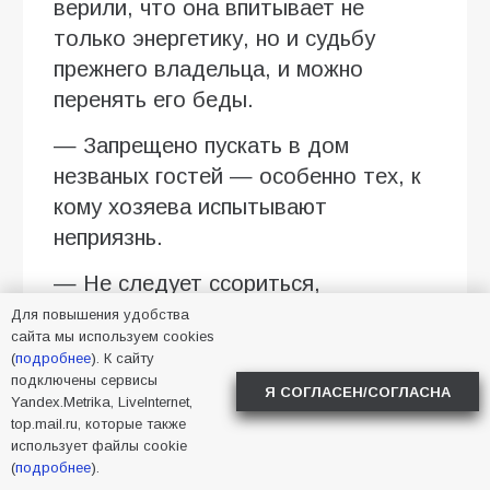
верили, что она впитывает не
только энергетику, но и судьбу
прежнего владельца, и можно
перенять его беды.
— Запрещено пускать в дом
незваных гостей — особенно тех, к
кому хозяева испытывают
неприязнь.
— Не следует ссориться,
хвастаться или обманывать: это
Для повышения удобства
сайта мы используем cookies
может привлечь бедность и
(
подробнее
). К сайту
болезни.
подключены сервисы
Я СОГЛАСЕН/СОГЛАСНА
Yandex.Metrika, LiveInternet,
— Без крайней необходимости
top.mail.ru, которые также
использует файлы cookie
нельзя брать в руки острые и
(
подробнее
).
колющие предметы: раны от них в