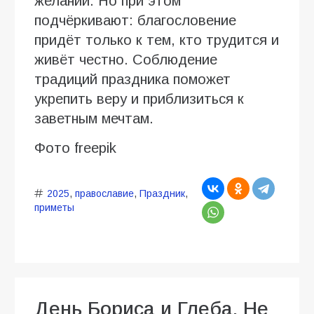
желаний. Но при этом
подчёркивают: благословение
придёт только к тем, кто трудится и
живёт честно. Соблюдение
традиций праздника поможет
укрепить веру и приблизиться к
заветным мечтам.
Фото freepik
2025
,
православие
,
Праздник
,
приметы
День Бориса и Глеба. Не