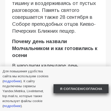
тишину и воздерживаясь от пустых
разговоров. Память святого
совершается также 28 сентября в
Соборе преподобных отцов Киево-
Печерских Ближних пещер.
Почему день назвали
Молчальником и как готовились к
осени
В народном календаре день
Для повышения удобства
Онуфрия Молчаливого был связан
сайта мы используем cookies
не только с церковным почитанием,
(
подробнее
). К сайту
но и с аграрными обрядами. К
подключены сервисы
Я СОГЛАСЕН/СОГЛАСНА
Yandex.Metrika, LiveInternet,
началу августа крестьяне начинали
top.mail.ru, которые также
готовиться к осени: проверяли
использует файлы cookie
(
подробнее
).
амбары и закрома, чинили полы и