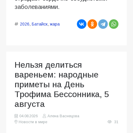
заболеваниями.
2026
,
Батайск
,
жара
Нельзя делиться
вареньем: народные
приметы на День
Трофима Бессонника, 5
августа
04.08.2026
Алена Васнецова
Новости в мире
31