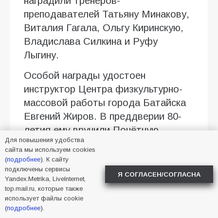
наградили тренеров-
преподавателей Татьяну Минакову,
Виталия Гагала, Ольгу Киринскую,
Владислава Силкина и Руфу
Лыгину.
Особой награды удостоен
инструктор Центра физкультурно-
массовой работы города Батайска
Евгений Жиров. В преддверии 80-
летия ему вручили Почётную
Для повышения удобства
грамоту Администрации города за
сайта мы используем cookies
многолетний труд, вклад в
(
подробнее
). К сайту
спортивную жизнь Батайска и
подключены сервисы
Я СОГЛАСЕН/СОГЛАСНА
Yandex.Metrika, LiveInternet,
воспитание подрастающего
top.mail.ru, которые также
поколения.
использует файлы cookie
(
подробнее
).