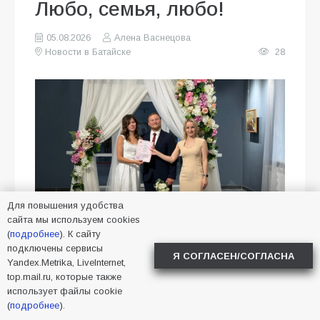
Любо, семья, любо!
05.08.2026
Алена Васнецова
Новости в Батайске
28
Для повышения удобства
сайта мы используем cookies
(
подробнее
). К сайту
В Батайске провели первую
подключены сервисы
Я СОГЛАСЕН/СОГЛАСНА
Yandex.Metrika, LiveInternet,
свадьбу по казачьему обряду.
top.mail.ru, которые также
использует файлы cookie
В Батайске сыграли необычную
(
подробнее
).
свадьбу. В городском музее