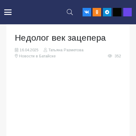
Недолог век зацепера
16.04.2025
Татьяна Разметова
Новости в Батайске
352