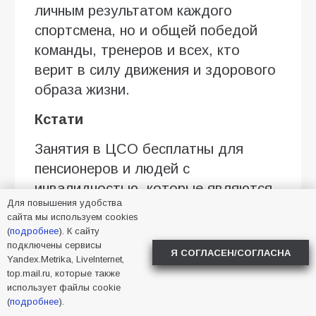
личным результатом каждого
спортсмена, но и общей победой
команды, тренеров и всех, кто
верит в силу движения и здорового
образа жизни.
Кстати
Занятия в ЦСО бесплатны для
пенсионеров и людей с
инвалидностью, которые являются
Для повышения удобства
получателями услуг соцзащиты.
сайта мы используем cookies
Для участия необходимо заключить
(
подробнее
). К сайту
договор на социальное
подключены сервисы
Я СОГЛАСЕН/СОГЛАСНА
Yandex.Metrika, LiveInternet,
обслуживание – эта услуга также
top.mail.ru, которые также
предоставляется бесплатно.
использует файлы cookie
(
подробнее
).