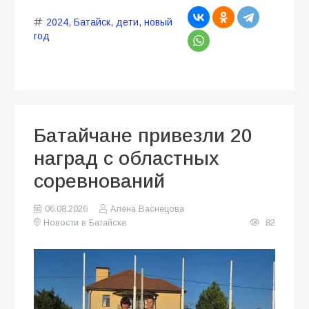
2024
,
Батайск
,
дети
,
новый
год
Батайчане привезли 20
наград с областных
соревнований
06.08.2026
Алена Васнецова
Новости в Батайске
82