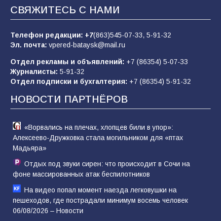
Батайчане привезли 20 наград с областных
СВЯЖИТЕСЬ С НАМИ
соревнований
82
06.08.2026
Телефон редакции:
+7
(863)545-07-33,
5-91-32
Эл. почта:
vpered-bataysk@mail.ru
Отдел рекламы и объявлений:
+7 (86354) 5-07-33
«Слухами Москву не возьмёшь»: почему
Журналисты:
5-91-32
заявления Киева о мобилизации — это
Отдел подписки и бухгалтерия:
+7 (86354) 5-91-32
отчаяние, а не разведка
НОВОСТИ ПАРТНЁРОВ
80
02.08.2026
«Ворвались на плечах, хлопцев били в упор»:
Алексеево-Дружковка стала могильником для «птах
Мадьяра»
Отдых под звуки сирен: что происходит в Сочи на
фоне массированных атак беспилотников
На видео попал момент наезда легковушки на
пешеходов, где пострадали минимум восемь человек
06/08/2026 – Новости