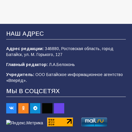
«Мобилизация или набор?» Что на самом
деле происходит в армии России в августе
2026 года
НАШ АДРЕС
99
03.08.2026
Адрес редакции:
346880, Ростовская область, город
Батайск, ул. М. Горького, 127
В Батайске продолжаются дорожные работы
Главный редактор:
Л.А.Белоконь
97
04.08.2026
Учредитель:
ООО Батайское информационное агентство
«Вперёд».
МЫ В СОЦСЕТЯХ
«Пургу нести — не поля переходить»: почему
заявления о мобилизации — это
пропагандистский вброс
84
01.08.2026