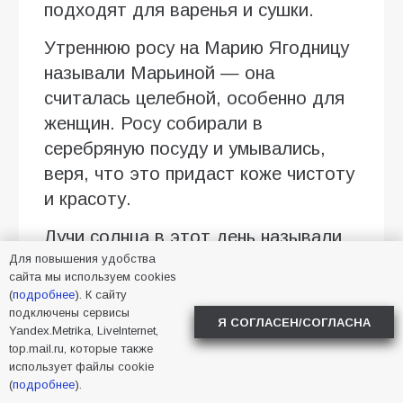
подходят для варенья и сушки.
Утреннюю росу на Марию Ягодницу
называли Марьиной — она
считалась целебной, особенно для
женщин. Росу собирали в
серебряную посуду и умывались,
веря, что это придаст коже чистоту
и красоту.
Лучи солнца в этот день называли
Для повышения удобства
Марьиным светом. Люди старались
сайта мы используем cookies
пошире открыть окна, шторы и
(
подробнее
). К сайту
двери, чтобы впустить в дом
подключены сервисы
Я СОГЛАСЕН/СОГЛАСНА
Yandex.Metrika, LiveInternet,
больше света.
top.mail.ru, которые также
использует файлы cookie
В этот день не следует болтать
(
подробнее
).
попусту. Есть вероятность, что ваш