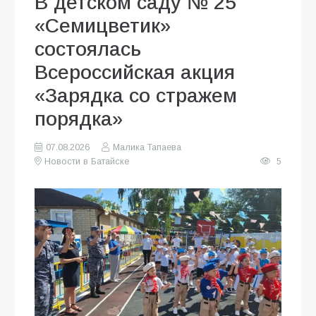
В детском саду № 25
«Семицветик»
состоялась
Всероссийская акция
«Зарядка со стражем
порядка»
07.08.2026
Малика Тапаева
Новости в Батайске
5