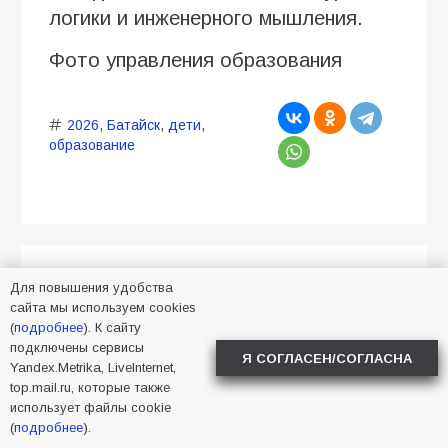
логики и инженерного мышления.
Фото управления образования
2026
,
Батайск
,
дети
,
образование
В Батайске продолжается
Для повышения удобства
сайта мы используем cookies
уборка улиц
(
подробнее
). К сайту
подключены сервисы
Я СОГЛАСЕН/СОГЛАСНА
05.08.2026
Алена Васнецова
Yandex.Metrika, LiveInternet,
Новости в Батайске
37
top.mail.ru, которые также
использует файлы cookie
(
подробнее
).