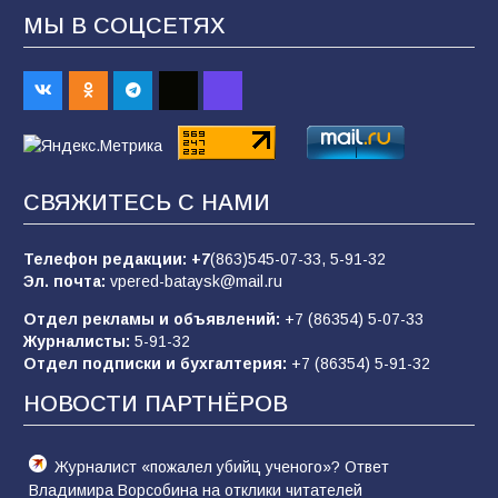
МЫ В СОЦСЕТЯХ
Батайчане привезли 20 наград с областных
соревнований
93
06.08.2026
«Пургу нести — не поля переходить»: почему
заявления о мобилизации — это
СВЯЖИТЕСЬ С НАМИ
пропагандистский вброс
85
01.08.2026
Телефон редакции:
+7
(863)545-07-33,
5-91-32
Эл. почта:
vpered-bataysk@mail.ru
Отдел рекламы и объявлений:
+7 (86354) 5-07-33
«Слухами Москву не возьмёшь»: почему
Журналисты:
5-91-32
заявления Киева о мобилизации — это
Отдел подписки и бухгалтерия:
+7 (86354) 5-91-32
отчаяние, а не разведка
НОВОСТИ ПАРТНЁРОВ
81
02.08.2026
Журналист «пожалел убийц ученого»? Ответ
Владимира Ворсобина на отклики читателей