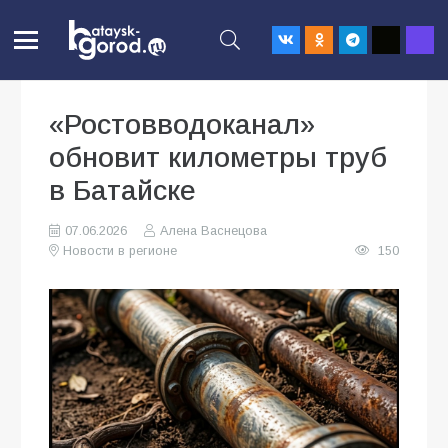
«Ростовводоканал»
обновит километры труб
в Батайске
07.06.2026
Алена Васнецова
Новости в регионе
150