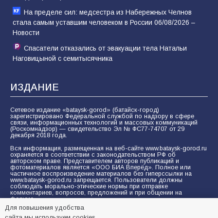
На пределе сил: медсестра из Набережных Челнов
стала самым уставшим человеком в России 06/08/2026 –
Новости
Спасатели отказались от эвакуации тела Натальи
Наговицыной с семитысячника
ИЗДАНИЕ
Сетевое издание «bataysk-gorod» (батайск-город)
зарегистрировано Федеральной службой по надзору в сфере
связи, информационных технологий и массовых коммуникаций
(Роскомнадзор) — свидетельство Эл № ФС77-74707 от 29
декабря 2018 года.
Вся информация, размещенная на веб-сайте www.bataysk-gorod.ru
охраняется в соответствии с законодательством РФ об
авторском праве. Представителем авторов публикаций и
фотоматериалов является «ООО БИА Вперёд». Полное или
частичное воспроизведение материалов без гиперссылки на
www.bataysk-gorod.ru запрещается. Пользователи должны
соблюдать морально-этические нормы при отправке
комментариев, вопросов, предложений и при общении на
форуме.
Для повышения удобства
Политика конфиденциальности и защиты информации
сайта мы используем cookies