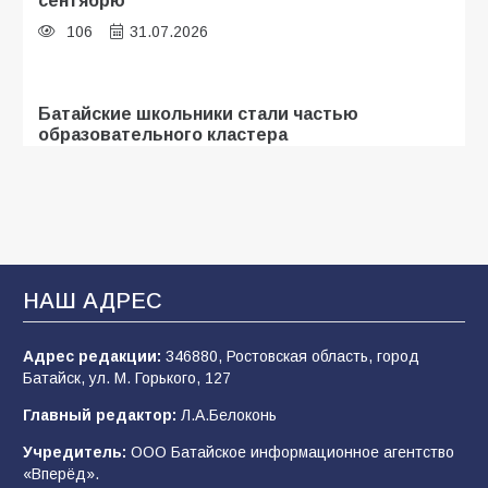
106
31.07.2026
Батайские школьники стали частью
образовательного кластера
105
05.08.2026
«Мобилизация или набор?» Что на самом
деле происходит в армии России в августе
2026 года
НАШ АДРЕС
101
03.08.2026
Адрес редакции:
346880, Ростовская область, город
Батайск, ул. М. Горького, 127
В Батайске продолжаются дорожные работы
Главный редактор:
Л.А.Белоконь
98
04.08.2026
Учредитель:
ООО Батайское информационное агентство
«Вперёд».