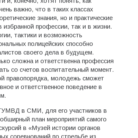
 и, конечно, хотят понять, как
ень важно, что в таких классах
ретические знания, но и практические
в избранной профессии, так и в жизни.
огии, тактики и возможность
ональных полицейских способно
алистов своего дела в будущем.
лько сложна и ответственна профессия
ать со счетов воспитательный момент.
ой правопорядка, молодежь сможет
вное и ответственное поведение в
м.
ГУМВД в СМИ, для его участников в
 обширный план мероприятий самого
скурсий в «Музей истории органов
ых соревнований по стрельбе из