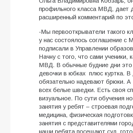
Ольга Владимировна Кобзарь, о
профильного класса МВД, дает 
расширенный комментарий по эт
-Мы первооткрыватели такого кл
у нас состоялось соглашение с
подписали в Управлении образов
Начну с того, что сами ученики, 
МВД. В обычные будние дни это 
девочки в юбках плюс куртка. В
обязательно надевают брюки. А 
всех белые шведки. Есть своя с
визуальное. По сути обучения н
занятия у ребят – строевая подг
медицина, физическая подготовк
занятия с представителями горо
наши ребята посещают суд, готов