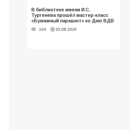
В библиотеке имени И.С.
Тургенева прошёл мастер-класс
«Бумажный парашют» ко Дню ВДВ
104
03.08.2026
В Батайске оценили готовность
школ к сентябрю
96
31.07.2026
В Батайске продолжаются
дорожные работы
93
04.08.2026
«Мобилизация или набор?» Что на
самом деле происходит в армии