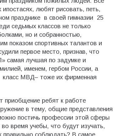
тим праздником пожилых людей. Все
 ипостасях, любят рисовать, петь,
ном празднике в своей гимназии 25
еди седьмых классов не только
олками, но и собранностью,
им показом спортивных талантов и
удили первое место, признав, что
П» самая лучшая по задумке и
милией, именем, гербом России, а
 класс МВД– тоже их фирменная
т приобщение ребят к работе
гружение в тему, общие представления
зможно постичь профессии этой сферы
во время учебы, что будут изучать,
их правильно соблюдать? В самое