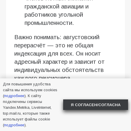
гражданской авиации и
работников угольной
промышленности.
Важно понимать: августовский
перерасчёт — это не общая
индексация для всех. Он носит
адресный характер и зависит от
индивидуальных обстоятельств
каждого пенсионера.
Для повышения удобства
Как работает перерасчёт для
сайта мы используем cookies
(
подробнее
). К сайту
работающих пенсионеров
подключены сервисы
Я СОГЛАСЕН/СОГЛАСНА
Yandex.Metrika, LiveInternet,
Если пенсионер официально
top.mail.ru, которые также
трудился в 2025 году,
использует файлы cookie
(
подробнее
).
работодатель перечислял за него