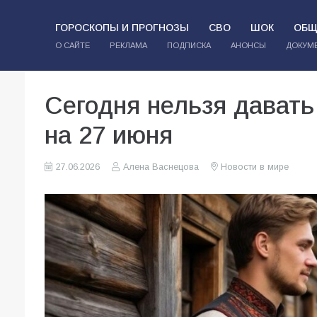
ГОРОСКОПЫ И ПРОГНОЗЫ
СВО
ШОК
ОБЩ
О САЙТЕ
РЕКЛАМА
ПОДПИСКА
АНОНСЫ
ДОКУМ
Сегодня нельзя давать
на 27 июня
27.06.2026
Алена Васнецова
Новости в мире