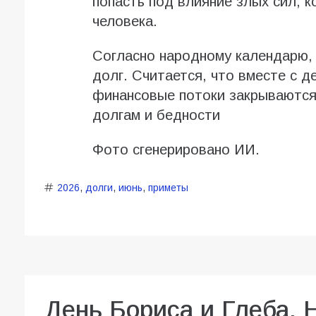
попасть под влияние злых сил, к
человека.
Согласно народному календарю, 
долг. Считается, что вместе с д
финансовые потоки закрываются
долгам и бедности
Фото сгенерировано ИИ.
2026
,
долги
,
июнь
,
приметы
День Бориса и Глеба. 