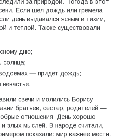
следили за природой. Погода в этот
сени. Если шел дождь или гремела
Если день выдавался ясным и тихим,
ой и теплой. Также существовали
ясному дню;
 солнца;
в водоемах — придет дождь;
 ненастье.
авили свечи и молились Борису
равии братьев, сестер, родителей —
 добрые отношения. День хорошо
и злых мыслей. В народе считали,
римером показали: мир важнее мести.