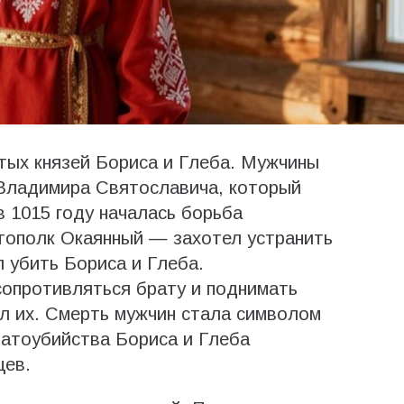
ятых князей Бориса и Глеба. Мужчины
 Владимира Святославича, который
в 1015 году началась борьба
тополк Окаянный — захотел устранить
 убить Бориса и Глеба.
 сопротивляться брату и поднимать
ил их. Смерть мужчин стала символом
братоубийства Бориса и Глеба
цев.