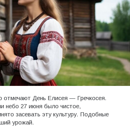
ю отмечают День Елисея — Гречкосея.
ли небо 27 июня было чистое,
инято засевать эту культуру. Подобные
ший урожай.