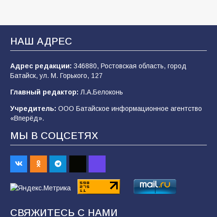
Батайские школьники стали частью
образовательного кластера
НАШ АДРЕС
106
05.08.2026
Адрес редакции:
346880, Ростовская область, город
Батайск, ул. М. Горького, 127
«Мобилизация или набор?» Что на самом
деле происходит в армии России в августе
Главный редактор:
Л.А.Белоконь
2026 года
Учредитель:
ООО Батайское информационное агентство
101
03.08.2026
«Вперёд».
МЫ В СОЦСЕТЯХ
В Батайске продолжаются дорожные работы
98
04.08.2026
«Пургу нести — не поля переходить»: почему
заявления о мобилизации — это
СВЯЖИТЕСЬ С НАМИ
пропагандистский вброс