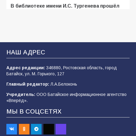
В библиотеке имени И.С. Тургенева прошёл
мастер-класс «Бумажный парашют» ко Дню
ВДВ
109
03.08.2026
В Батайске продолжаются дорожные работы
НАШ АДРЕС
107
04.08.2026
Адрес редакции:
346880, Ростовская область, город
Батайск, ул. М. Горького, 127
В детском саду № 35 дети освоили
Главный редактор:
Л.А.Белоконь
строительные профессии в ходе
спортивного праздника
Учредитель:
ООО Батайское информационное агентство
«Вперёд».
90
07.08.2026
МЫ В СОЦСЕТЯХ
«Слухами Москву не возьмёшь»: почему
заявления Киева о мобилизации — это
отчаяние, а не разведка