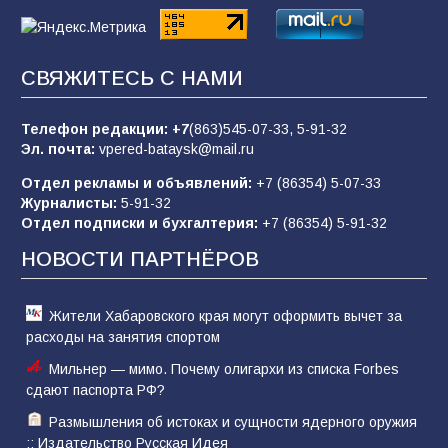
83
02.08.2026
СВЯЖИТЕСЬ С НАМИ
Командовал боем до последнего: герой
Евгений Остапенко
Телефон редакции:
+7
(863)545-07-33,
5-91-32
Эл. почта:
vpered-bataysk@mail.ru
62
05.08.2026
Отдел рекламы и объявлений:
+7 (86354) 5-07-33
Журналисты:
5-91-32
Отдел подписки и бухгалтерия:
+7 (86354) 5-91-32
Батайчане вышли в финал Всероссийского
конкурса «Большая перемена»
НОВОСТИ ПАРТНЁРОВ
62
04.08.2026
Жители Хабаровского края могут оформить вычет за
расходы на занятия спортом
Мильнер — мимо. Почему олигархи из списка Forbes
сдают паспорта РФ?
Размышления об истоках и сущности ядерного оружия
:: Издательство Русская Идея