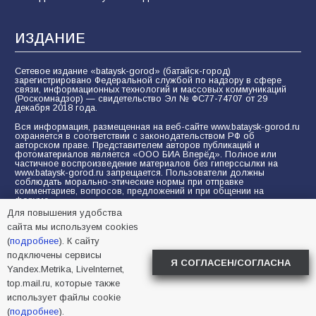
ИЗДАНИЕ
Сетевое издание «bataysk-gorod» (батайск-город)
зарегистрировано Федеральной службой по надзору в сфере
связи, информационных технологий и массовых коммуникаций
(Роскомнадзор) — свидетельство Эл № ФС77-74707 от 29
декабря 2018 года.
Вся информация, размещенная на веб-сайте www.bataysk-gorod.ru
охраняется в соответствии с законодательством РФ об
авторском праве. Представителем авторов публикаций и
фотоматериалов является «ООО БИА Вперёд». Полное или
частичное воспроизведение материалов без гиперссылки на
www.bataysk-gorod.ru запрещается. Пользователи должны
соблюдать морально-этические нормы при отправке
комментариев, вопросов, предложений и при общении на
форуме.
Для повышения удобства
Политика конфиденциальности и защиты информации
сайта мы используем cookies
Согласие на обработку персональных данных с помощью
(
подробнее
). К сайту
сервисов Yandex.Metrika, LiveInternet, top.mail.ru
подключены сервисы
Я СОГЛАСЕН/СОГЛАСНА
Yandex.Metrika, LiveInternet,
© 2005-2026 БИА «ВПЕРЕД»
16+
top.mail.ru, которые также
использует файлы cookie
(
подробнее
).