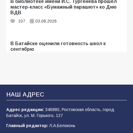
В библиотеке имени И.С. Тургенева прошёл
мастер-класс «Бумажный парашют» ко Дню
ВДВ
107
03.08.2026
В Батайске оценили готовность школ к
сентябрю
111
31.07.2026
Батайские школьники стали частью
образовательного кластера
НАШ АДРЕС
106
05.08.2026
Адрес редакции:
346880, Ростовская область, город
Батайск, ул. М. Горького, 127
«Мобилизация или набор?» Что на самом
деле происходит в армии России в августе
Главный редактор:
Л.А.Белоконь
2026 года