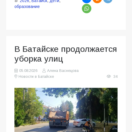
2026
,
Батайск
,
дети
,
образование
В Батайске продолжается
уборка улиц
05.08.2026
Алена Васнецова
Новости в Батайске
34