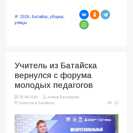
2026
,
Батайск
,
уборка
,
улицы
Учитель из Батайска
вернулся с форума
молодых педагогов
05.08.2026
Алена Васнецова
Новости в Батайске
25