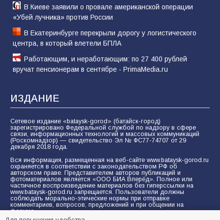
В Киеве заявили о провале американской операции
«Убей лучника» против России
В Екатеринбурге перекрыли дорогу у логистического
центра, в который влетели БПЛА
Работающим, и неработающим: по 27 400 рублей
вручат пенсионерам в сентябре - PrimaMedia.ru
ИЗДАНИЕ
Сетевое издание «bataysk-gorod» (батайск-город)
зарегистрировано Федеральной службой по надзору в сфере
связи, информационных технологий и массовых коммуникаций
(Роскомнадзор) — свидетельство Эл № ФС77-74707 от 29
декабря 2018 года.
Вся информация, размещенная на веб-сайте www.bataysk-gorod.ru
охраняется в соответствии с законодательством РФ об
авторском праве. Представителем авторов публикаций и
фотоматериалов является «ООО БИА Вперёд». Полное или
частичное воспроизведение материалов без гиперссылки на
www.bataysk-gorod.ru запрещается. Пользователи должны
соблюдать морально-этические нормы при отправке
комментариев, вопросов, предложений и при общении на
форуме.
Для повышения удобства