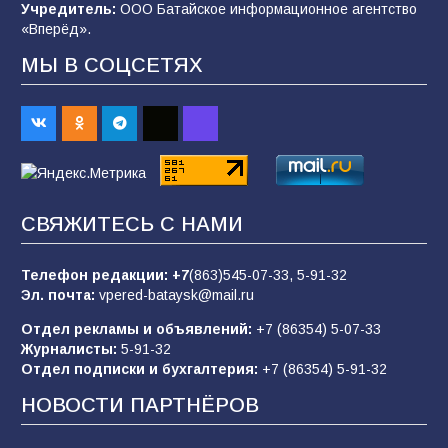
Учредитель:
ООО Батайское информационное агентство
102
03.08.2026
«Вперёд».
МЫ В СОЦСЕТЯХ
В Батайске продолжаются дорожные работы
98
04.08.2026
«Пургу нести — не поля переходить»: почему
заявления о мобилизации — это
СВЯЖИТЕСЬ С НАМИ
пропагандистский вброс
85
01.08.2026
Телефон редакции:
+7
(863)545-07-33,
5-91-32
Эл. почта:
vpered-bataysk@mail.ru
Отдел рекламы и объявлений:
+7 (86354) 5-07-33
«Слухами Москву не возьмёшь»: почему
Журналисты:
5-91-32
заявления Киева о мобилизации — это
Отдел подписки и бухгалтерия:
+7 (86354) 5-91-32
отчаяние, а не разведка
НОВОСТИ ПАРТНЁРОВ
81
02.08.2026