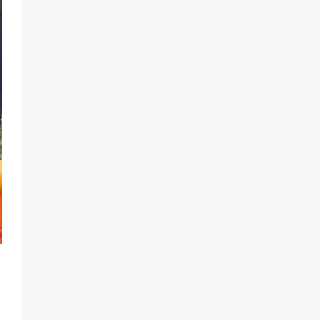
воспитанники спасали Нептуна
74
01.08.2026