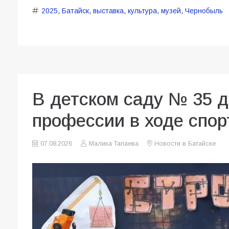
2025
,
Батайск
,
выставка
,
культура
,
музей
,
Чернобыль
В детском саду № 35 
профессии в ходе спор
07.08.2026
Малика Тапаева
Новости в Батайске