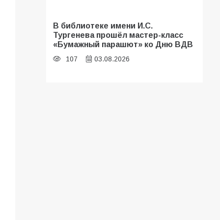
В библиотеке имени И.С.
Тургенева прошёл мастер-класс
«Бумажный парашют» ко Дню ВДВ
107
03.08.2026
«Мобилизация или набор?» Что на
самом деле происходит в армии
России в августе 2026 года
103
03.08.2026
В Батайске продолжаются
дорожные работы
101
04.08.2026