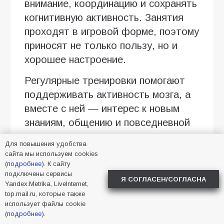
внимание, координацию и сохранять
когнитивную активность. Занятия
проходят в игровой форме, поэтому
приносят не только пользу, но и
хорошее настроение.
Регулярные тренировки помогают
поддерживать активность мозга, а
вместе с ней — интерес к новым
знаниям, общению и повседневной
жизни.
Для повышения удобства
сайта мы используем cookies
Получатели социальных услуг
(
подробнее
). К сайту
Центра могут бесплатно
подключены сервисы
Я СОГЛАСЕН/СОГЛАСНА
присоединиться к занятиям и
Yandex.Metrika, LiveInternet,
top.mail.ru, которые также
попробовать нейрогимнастику
использует файлы cookie
вместе с другими участниками.
(
подробнее
).