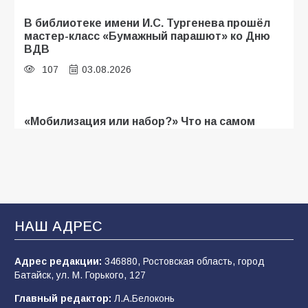
В библиотеке имени И.С. Тургенева прошёл
мастер-класс «Бумажный парашют» ко Дню
ВДВ
107
03.08.2026
«Мобилизация или набор?» Что на самом
деле происходит в армии России в августе
2026 года
103
03.08.2026
В Батайске продолжаются дорожные работы
НАШ АДРЕС
101
04.08.2026
Адрес редакции:
346880, Ростовская область, город
Батайск, ул. М. Горького, 127
Будет ли мобилизация в России в 2026 году
Главный редактор:
Л.А.Белоконь
после выборов: в Госдуме дали ответ