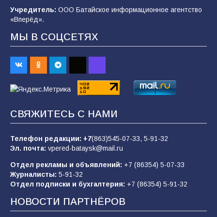
Учредитель:
ООО Батайское информационное агентство
98
06.08.2026
«Вперёд».
МЫ В СОЦСЕТЯХ
«Пургу нести — не поля переходить»: почему
заявления о мобилизации — это
пропагандистский вброс
85
01.08.2026
СВЯЖИТЕСЬ С НАМИ
«Слухами Москву не возьмёшь»: почему
заявления Киева о мобилизации — это
отчаяние, а не разведка
Телефон редакции:
+7
(863)545-07-33,
5-91-32
Эл. почта:
vpered-bataysk@mail.ru
81
02.08.2026
Отдел рекламы и объявлений:
+7 (86354) 5-07-33
Журналисты:
5-91-32
Отдел подписки и бухгалтерия:
+7 (86354) 5-91-32
Морской квест в детском саду: как
воспитанники спасали Нептуна
НОВОСТИ ПАРТНЁРОВ
74
01.08.2026