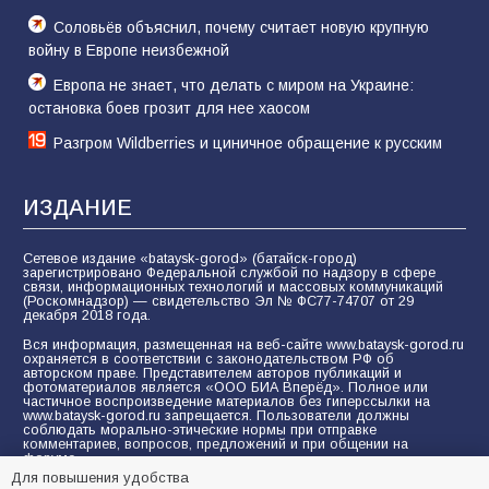
Соловьёв объяснил, почему считает новую крупную
войну в Европе неизбежной
Европа не знает, что делать с миром на Украине:
остановка боев грозит для нее хаосом
Разгром Wildberries и циничное обращение к русским
ИЗДАНИЕ
Сетевое издание «bataysk-gorod» (батайск-город)
зарегистрировано Федеральной службой по надзору в сфере
связи, информационных технологий и массовых коммуникаций
(Роскомнадзор) — свидетельство Эл № ФС77-74707 от 29
декабря 2018 года.
Вся информация, размещенная на веб-сайте www.bataysk-gorod.ru
охраняется в соответствии с законодательством РФ об
авторском праве. Представителем авторов публикаций и
фотоматериалов является «ООО БИА Вперёд». Полное или
частичное воспроизведение материалов без гиперссылки на
www.bataysk-gorod.ru запрещается. Пользователи должны
соблюдать морально-этические нормы при отправке
комментариев, вопросов, предложений и при общении на
форуме.
Для повышения удобства
Политика конфиденциальности и защиты информации