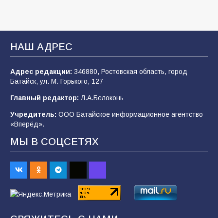
109
03.08.2026
В Батайске продолжаются дорожные работы
НАШ АДРЕС
108
04.08.2026
Адрес редакции:
346880, Ростовская область, город
Батайск, ул. М. Горького, 127
В детском саду № 35 дети освоили
Главный редактор:
Л.А.Белоконь
строительные профессии в ходе
спортивного праздника
Учредитель:
ООО Батайское информационное агентство
«Вперёд».
90
07.08.2026
МЫ В СОЦСЕТЯХ
Батайским спортсменам вручили награды
65
08.08.2026
Командовал боем до последнего: герой