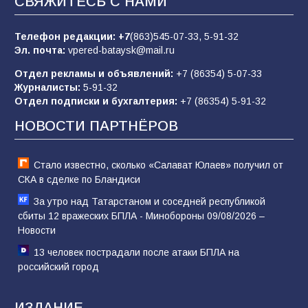
СВЯЖИТЕСЬ С НАМИ
Евгений Остапенко
62
05.08.2026
Телефон редакции:
+7
(863)545-07-33,
5-91-32
Эл. почта:
vpered-bataysk@mail.ru
Отдел рекламы и объявлений:
+7 (86354) 5-07-33
Батайчане вышли в финал Всероссийского
Журналисты:
5-91-32
конкурса «Большая перемена»
Отдел подписки и бухгалтерия:
+7 (86354) 5-91-32
62
04.08.2026
НОВОСТИ ПАРТНЁРОВ
Стало известно, сколько «Салават Юлаев» получил от
СКА в сделке по Бландиси
За утро над Татарстаном и соседней республикой
сбиты 12 вражеских БПЛА - Минобороны 09/08/2026 –
Новости
13 человек пострадали после атаки БПЛА на
российский город
ИЗДАНИЕ