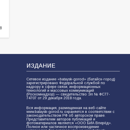
«Мобилизация или набор?» Что на
самом деле происходит в армии
России в августе 2026 года
103
03.08.2026
8
В Батайске продолжаются
дорожные работы
101
04.08.2026
ИЗДАНИЕ
Сетевое издание «bataysk-gorod» (батайск-город)
Будет ли мобилизация в России в
зарегистрировано Федеральной службой по
2026 году после выборов: в
надзору в сфере связи, информационных
технологий и массовых коммуникаций
Госдуме дали ответ
(Роскомнадзор) — свидетельство Эл № ФС77-
74707 от 29 декабря 2018 года.
99
06.08.2026
Вся информация, размещенная на веб-сайте
www.bataysk-gorod.ru охраняется в соответствии с
законодательством РФ об авторском праве.
Представителем авторов публикаций и
«Слухами Москву не возьмёшь»:
фотоматериалов является «ООО БИА Вперёд».
Полное или частичное воспроизведение
почему заявления Киева о