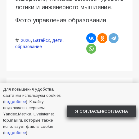
логики и инженерного мышления.
Фото управления образования
2026
,
Батайск
,
дети
,
образование
В Батайске продолжается
Для повышения удобства
сайта мы используем cookies
уборка улиц
(
подробнее
). К сайту
подключены сервисы
Я СОГЛАСЕН/СОГЛАСНА
Yandex.Metrika, LiveInternet,
05.08.2026
Алена Васнецова
top.mail.ru, которые также
Новости в Батайске
37
использует файлы cookie
(
подробнее
).